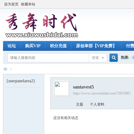
设为首页
收藏本站
论坛
购买VIP
积分充值
原创单部【VIP免费】
付
热搜:
搜索
搜
{userpanelarea2}
santavest5
索
https://www.xiuwushidai.com/?2835885
秀
›
主题
个人资料
还没有相关动态