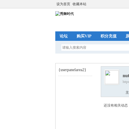
设为首页
收藏本站
论坛
购买VIP
积分充值
{userpanelarea2}
nut
http
秀
›
主
还没有相关动态