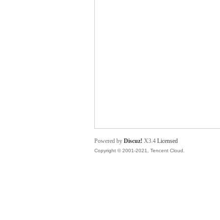
舞
时
Powered by
Discuz!
X3.4
Licensed
Copyright © 2001-2021, Tencent Cloud.
代