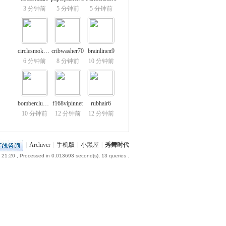
3 分钟前
5 分钟前
5 分钟前
circlesmoke94
cribwasher70
brainlinen9
6 分钟前
8 分钟前
10 分钟前
bomberclub88
f168vipinnet
rubhair6
10 分钟前
12 分钟前
12 分钟前
|
Archiver
|
手机版
|
小黑屋
|
秀舞时代
 21:20
, Processed in 0.013693 second(s), 13 queries .