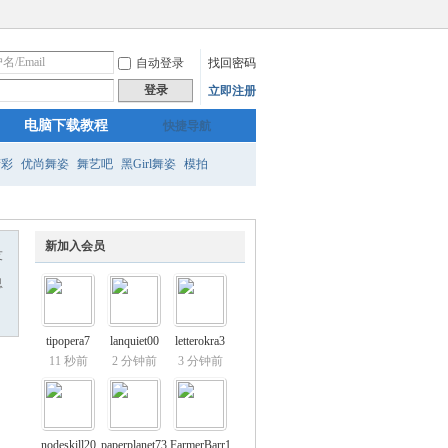
自动登录
找回密码
登录
立即注册
电脑下载教程
快捷导航
精彩
优尚舞姿
舞艺吧
黑Girl舞姿
模拍
新加入会员
友
息
tipopera7
lanquiet00
letterokra3
11 秒前
2 分钟前
3 分钟前
nodeskill20
paperplanet73
FarmerBarr1