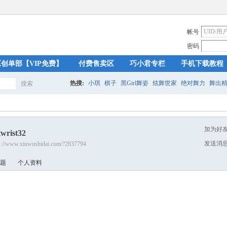
帐号
密码
原创单部【VIP免费】
付费售卖区
巧小君专栏
手机下载教程
热搜:
小琪
棋子
黑Girl舞姿
炫舞世家
绝对舞力
舞出
搜索
搜
加为好
wrist32
索
发送消
s://www.xiuwushidai.com/?2837794
题
个人资料