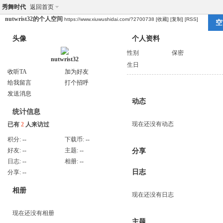
秀舞时代
返回首页
nutwrist32的个人空间
https://www.xiuwushidai.com/?2700738
[收藏]
[复制]
[RSS]
空
头像
个人资料
性别
保密
nutwrist32
生日
收听TA
加为好友
给我留言
打个招呼
发送消息
动态
统计信息
现在还没有动态
已有
2
人来访过
积分:
--
下载币:
--
好友:
--
主题:
--
分享
日志:
--
相册:
--
日志
分享:
--
相册
现在还没有日志
现在还没有相册
主题