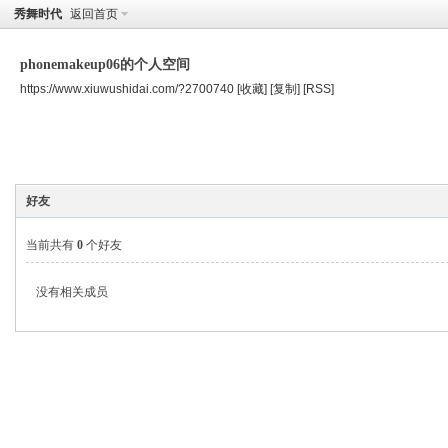
秀舞时代
返回首页
phonemakeup06的个人空间
https://www.xiuwushidai.com/?2700740
[收藏]
[复制]
[RSS]
空间首页
主题
个人资料
好友
当前共有
0
个好友
没有相关成员