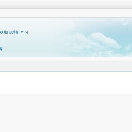
[收藏]
[复制]
[RSS]
料