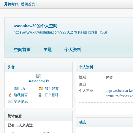
秀舞时代
返回首页
seasonbow39的个人空间
https://www.xiuwushidai.com/?2701279
[收藏]
[复制]
[RSS]
空间首页
主题
个人资料
头像
个人资料
性别
保密
seasonbow39
生日
收听TA
加为好友
个人主页
https://esbensen-ko
给我留言
打个招呼
premium-free-xxx-
发送消息
统计信息
动态
已有
5
人来访过