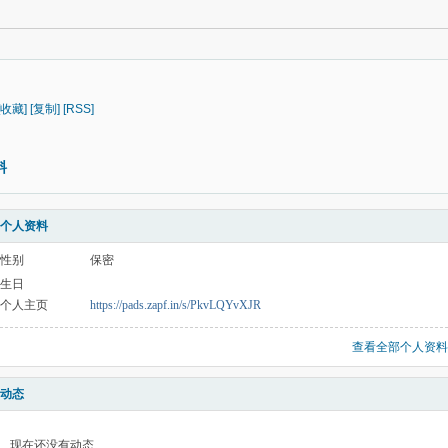
[收藏]
[复制]
[RSS]
料
个人资料
性别
保密
生日
个人主页
https://pads.zapf.in/s/PkvLQYvXJR
查看全部个人资料
动态
现在还没有动态