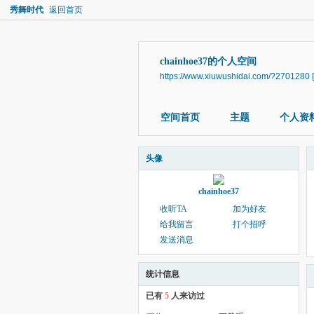
秀舞时代
返回首页
chainhoe37的个人空间
https://www.xiuwushidai.com/?2701280
空间首页
主题
个人资
头像
chainhoe37
收听TA
加为好友
给我留言
打个招呼
发送消息
统计信息
已有
5
人来访过