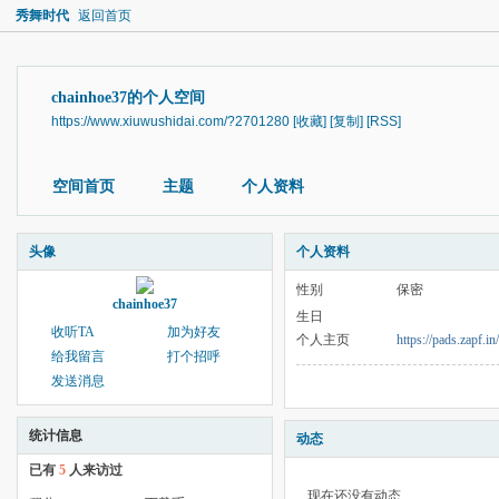
秀舞时代
返回首页
chainhoe37的个人空间
https://www.xiuwushidai.com/?2701280
[收藏]
[复制]
[RSS]
空间首页
主题
个人资料
头像
个人资料
性别
保密
chainhoe37
生日
收听TA
加为好友
个人主页
https://pads.zapf
给我留言
打个招呼
发送消息
统计信息
动态
已有
5
人来访过
现在还没有动态