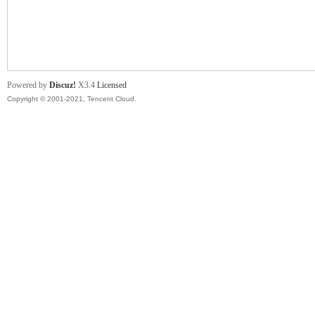
舞
Powered by
Discuz!
X3.4
Licensed
Copyright © 2001-2021, Tencent Cloud.
时