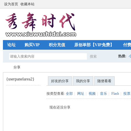
设为首页
收藏本站
论坛
购买VIP
积分充值
原创单部【VIP免费】
付
热搜:
搜索
搜
分享
{userpanelarea2}
好友的分享
我的分享
随便看看
索
秀
›
按类型查看:
全部
|
网址
|
视频
|
音乐
|
Flash
|
投票
现在还没分享