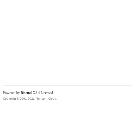
舞
时
Powered by
Discuz!
X3.4
Licensed
Copyright © 2001-2021, Tencent Cloud.