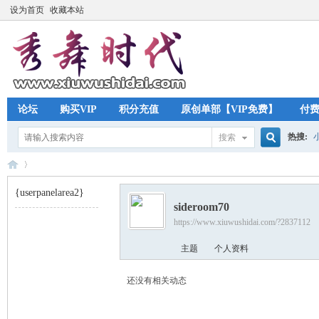
设为首页
收藏本站
论坛
购买VIP
积分充值
原创单部【VIP免费】
付
热搜:
搜索
搜
{userpanelarea2}
sideroom70
索
https://www.xiuwushidai.com/?2837112
秀
›
主题
个人资料
还没有相关动态