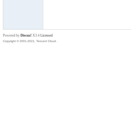
舞
Powered by
Discuz!
X3.4
Licensed
Copyright © 2001-2021, Tencent Cloud.
时