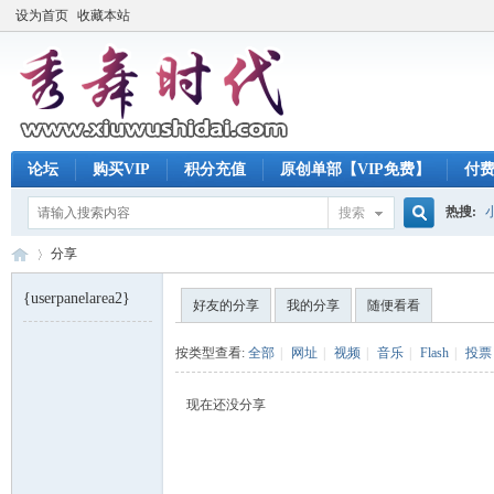
设为首页
收藏本站
论坛
购买VIP
积分充值
原创单部【VIP免费】
付
热搜:
搜索
搜
分享
{userpanelarea2}
好友的分享
我的分享
随便看看
索
秀
›
按类型查看:
全部
|
网址
|
视频
|
音乐
|
Flash
|
投票
现在还没分享