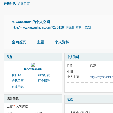
秀舞时代
返回首页
taiwancollar8的个人空间
https://www.xiuwushidai.com/?2701284
[收藏]
[复制]
[RSS]
空间首页
主题
个人资料
头像
个人资料
性别
保密
taiwancollar8
生日
收听TA
加为好友
个人主页
https://brycefoste
给我留言
打个招呼
发送消息
统计信息
动态
已有
2
人来访过
现在还没有动态