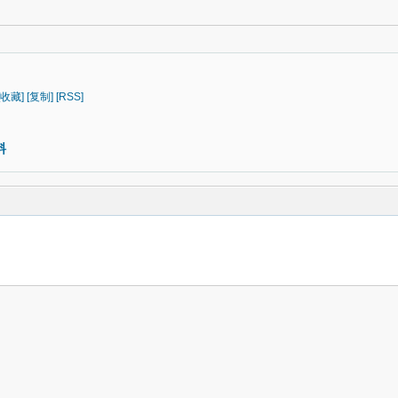
[收藏]
[复制]
[RSS]
料