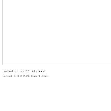
舞
时
Powered by
Discuz!
X3.4
Licensed
Copyright © 2001-2021, Tencent Cloud.
代