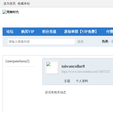
设为首页
收藏本站
论坛
购买VIP
积分充值
原创单部【VIP免费】
付
热搜:
搜索
搜
{userpanelarea2}
taiwancollar8
索
https://www.xiuwushidai.com/?2837221
秀
›
主题
个人资料
还没有相关动态