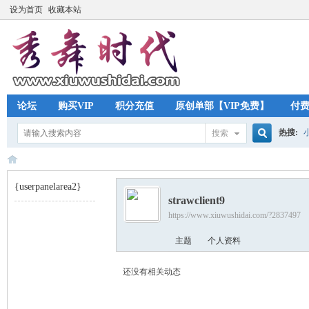
设为首页
收藏本站
论坛
购买VIP
积分充值
原创单部【VIP免费】
付
热搜:
搜索
搜
{userpanelarea2}
strawclient9
索
https://www.xiuwushidai.com/?2837497
秀
›
主题
个人资料
还没有相关动态