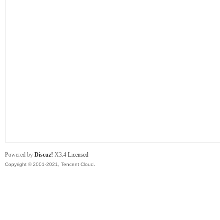
舞
时
Powered by
Discuz!
X3.4
Licensed
Copyright © 2001-2021, Tencent Cloud.