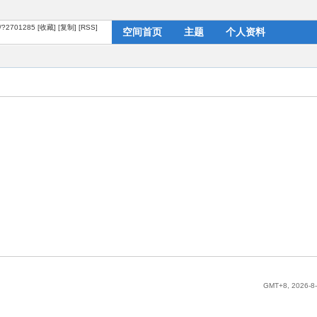
m/?2701285
[收藏]
[复制]
[RSS]
空间首页
主题
个人资料
GMT+8, 2026-8-