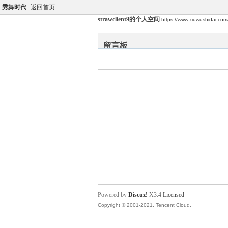
秀舞时代
返回首页
strawclient9的个人空间
https://www.xiuwushidai.co
留言板
Powered by
Discuz!
X3.4
Licensed
Copyright © 2001-2021, Tencent Cloud.