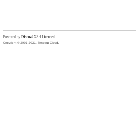
舞
Powered by
Discuz!
X3.4
Licensed
Copyright © 2001-2021, Tencent Cloud.
时