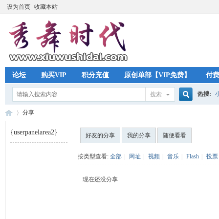
设为首页
收藏本站
论坛
购买VIP
积分充值
原创单部【VIP免费】
付
热搜:
搜索
搜
分享
{userpanelarea2}
好友的分享
我的分享
随便看看
索
秀
›
按类型查看:
全部
|
网址
|
视频
|
音乐
|
Flash
|
投票
现在还没分享