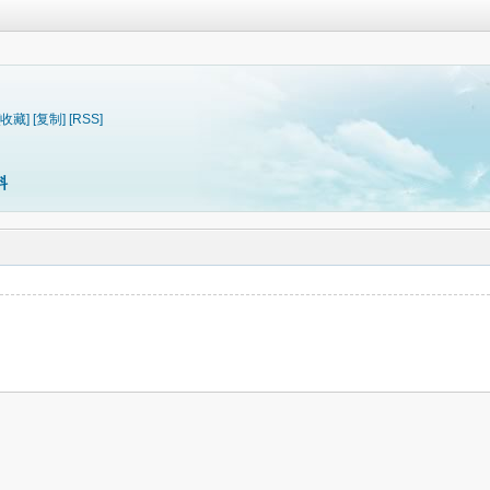
[收藏]
[复制]
[RSS]
料