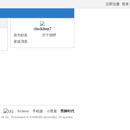
立即注册
登录
clocklion7
加为好友
打个招呼
发送消息
|
Archiver
|
手机版
|
小黑屋
|
秀舞时代
 20:21
, Processed in 0.009283 second(s), 10 queries .