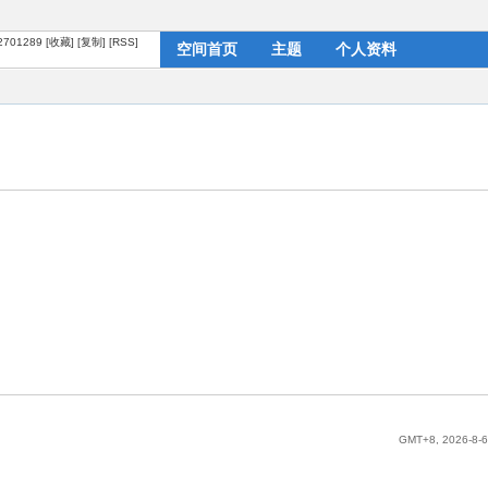
?2701289
[收藏]
[复制]
[RSS]
空间首页
主题
个人资料
GMT+8, 2026-8-6