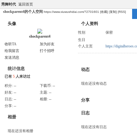
秀舞时代
返回首页
shockparent4的个人空间
https://www.xiuwushidai.com/?2701601
[收藏]
[复制]
[RSS]
头像
个人资料
性别
保密
shockparent4
生日
收听TA
加为好友
个人主页
https://digitalheroes.c
给我留言
打个招呼
发送消息
统计信息
动态
已有
5
人来访过
现在还没有动态
积分:
--
下载币:
--
好友:
--
主题:
--
日志:
--
相册:
--
分享
分享:
--
日志
相册
现在还没有日志
现在还没有相册