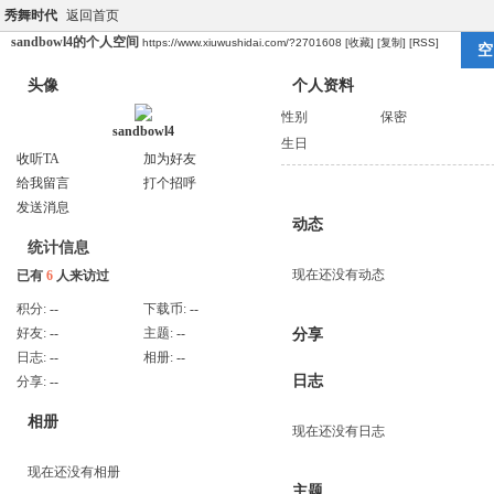
秀舞时代
返回首页
sandbowl4的个人空间
https://www.xiuwushidai.com/?2701608
[收藏]
[复制]
[RSS]
空
头像
个人资料
性别
保密
sandbowl4
生日
收听TA
加为好友
给我留言
打个招呼
发送消息
动态
统计信息
现在还没有动态
已有
6
人来访过
积分:
--
下载币:
--
好友:
--
主题:
--
分享
日志:
--
相册:
--
日志
分享:
--
相册
现在还没有日志
现在还没有相册
主题