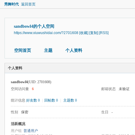
秀舞时代
返回首页
sandbowl4的个人空间
https://www.xiuwushidai.com/?2701608
[收藏]
[复制]
[RSS]
空间首页
主题
个人资料
个人资料
sandbowl4
(UID: 2701608)
空间访问量
6
邮箱状态
未验证
统计信息
好友数 0
|
回帖数 0
|
主题数 0
性别
保密
生日
-
活跃概况
用户组
普通用户