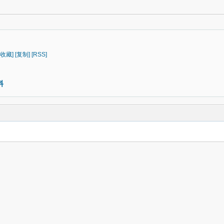
[收藏]
[复制]
[RSS]
料