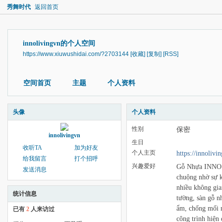
秀舞时代
返回首页
innolivingvn的个人空间
https://www.xiuwushidai.com/?2703144
[收藏]
[复制]
[RSS]
空间首页
主题
个人资料
头像
个人资料
性别
保密
innolivingvn
生日
收听TA
加为好友
个人主页
https://innolivin
给我留言
打个招呼
兴趣爱好
Gỗ Nhựa INNO L
发送消息
chuộng nhờ sự k
nhiều không gia
统计信息
tường, sàn gỗ nh
ẩm, chống mối m
已有
2
人来访过
công trình hiện 