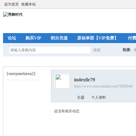
设为首页
收藏本站
论坛
购买VIP
积分充值
原创单部【VIP免费】
付
热搜:
搜索
搜
{userpanelarea2}
indexfir79
索
https://www.xiuwushidai.com/?2838548
秀
›
主题
个人资料
还没有相关动态