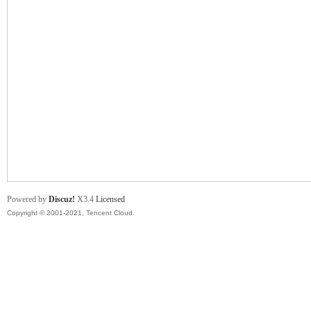
舞
时
Powered by
Discuz!
X3.4
Licensed
Copyright © 2001-2021, Tencent Cloud.
代