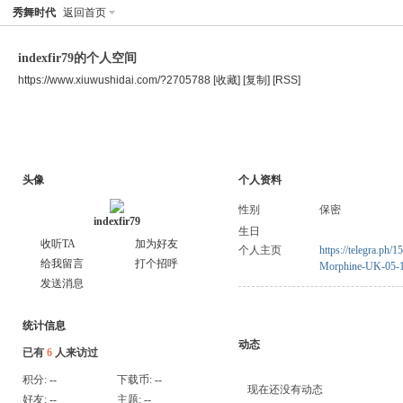
秀舞时代
返回首页
indexfir79的个人空间
https://www.xiuwushidai.com/?2705788
[收藏]
[复制]
[RSS]
空间首页
主题
个人资料
头像
个人资料
性别
保密
indexfir79
生日
收听TA
加为好友
个人主页
https://telegra.ph
给我留言
打个招呼
Morphine-UK-05-
发送消息
统计信息
动态
已有
6
人来访过
积分:
--
下载币:
--
现在还没有动态
好友:
--
主题:
--