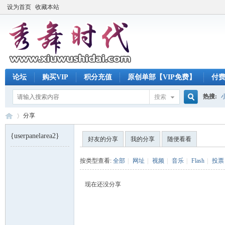
设为首页
收藏本站
论坛
购买VIP
积分充值
原创单部【VIP免费】
付
热搜:
搜索
搜
分享
{userpanelarea2}
好友的分享
我的分享
随便看看
索
秀
›
按类型查看:
全部
|
网址
|
视频
|
音乐
|
Flash
|
投票
现在还没分享