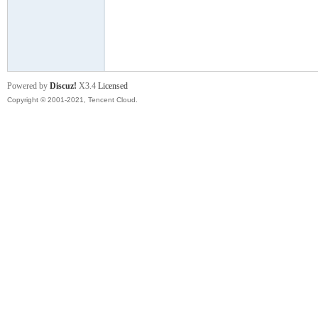
舞
Powered by
Discuz!
X3.4
Licensed
Copyright © 2001-2021, Tencent Cloud.
时