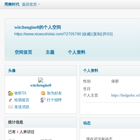
秀舞时代
返回首页
witchengine0的个人空间
https://www.xiuwushidai.com/?2705790
[收藏]
[复制]
[RSS]
空间首页
主题
个人资料
头像
个人资料
性别
保密
witchengine0
生日
收听TA
加为好友
个人主页
https://hedgedoc.e
给我留言
打个招呼
发送消息
统计信息
动态
已有
4
人来访过
现在还没有动态