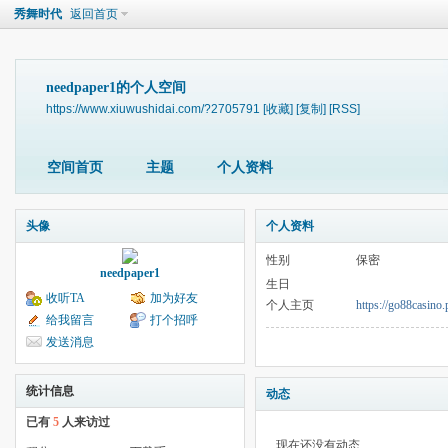
秀舞时代
返回首页
needpaper1的个人空间
https://www.xiuwushidai.com/?2705791
[收藏]
[复制]
[RSS]
空间首页
主题
个人资料
头像
个人资料
性别
保密
needpaper1
生日
收听TA
加为好友
个人主页
https://go88casino.
给我留言
打个招呼
发送消息
统计信息
动态
已有
5
人来访过
现在还没有动态