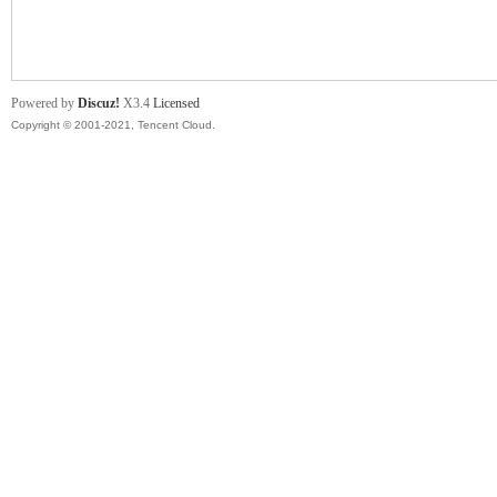
舞
Powered by
Discuz!
X3.4
Licensed
Copyright © 2001-2021, Tencent Cloud.
时
代