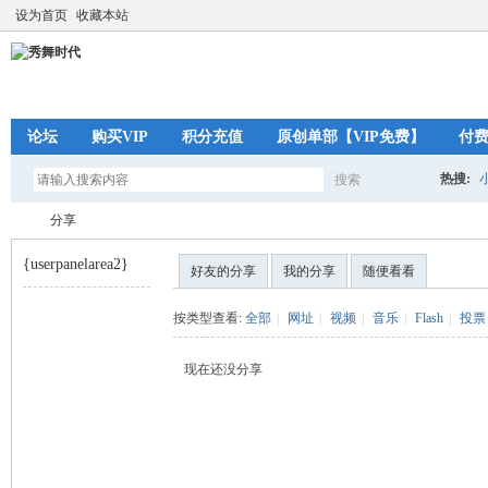
设为首页
收藏本站
论坛
购买VIP
积分充值
原创单部【VIP免费】
付
热搜:
搜索
搜
分享
{userpanelarea2}
好友的分享
我的分享
随便看看
索
秀
›
按类型查看:
全部
|
网址
|
视频
|
音乐
|
Flash
|
投票
现在还没分享