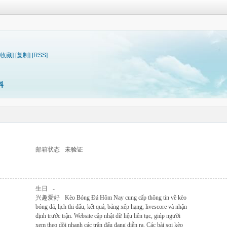
[收藏]
[复制]
[RSS]
料
邮箱状态
未验证
生日
-
兴趣爱好
Kèo Bóng Đá Hôm Nay cung cấp thông tin về kèo
bóng đá, lịch thi đấu, kết quả, bảng xếp hạng, livescore và nhận
định trước trận. Website cập nhật dữ liệu liên tục, giúp người
xem theo dõi nhanh các trận đấu đang diễn ra. Các bài soi kèo