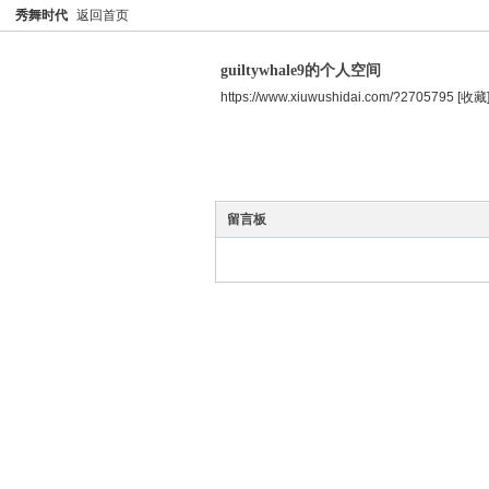
秀舞时代
返回首页
guiltywhale9的个人空间
https://www.xiuwushidai.com/?2705795
[收藏
空间首页
主题
个人资料
留言板