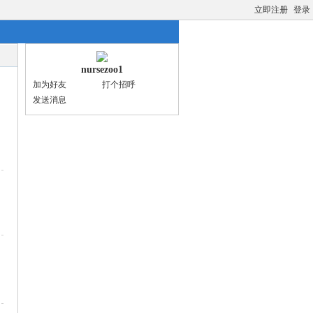
立即注册
登录
nursezoo1
加为好友
打个招呼
发送消息