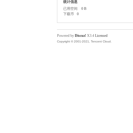
统计信息
已用空间
0 B
下载币
0
Powered by
Discuz!
X3.4
Licensed
Copyright © 2001-2021, Tencent Cloud.