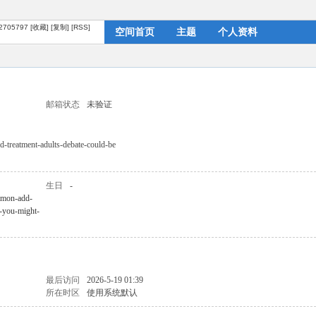
?2705797
[收藏]
[复制]
[RSS]
空间首页
主题
个人资料
邮箱状态
未验证
-treatment-adults-debate-could-be
生日
-
mmon-add-
e-you-might-
最后访问
2026-5-19 01:39
所在时区
使用系统默认