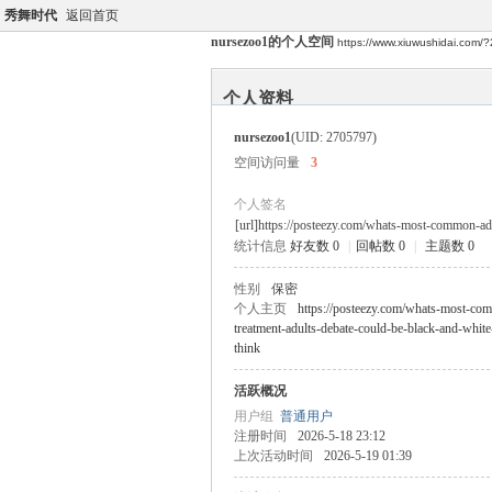
秀舞时代
返回首页
nursezoo1的个人空间
https://www.xiuwushidai.com/
个人资料
nursezoo1
(UID: 2705797)
空间访问量
3
个人签名
[url]https://posteezy.com/whats-most-common-add
统计信息
好友数 0
|
回帖数 0
|
主题数 0
性别
保密
个人主页
https://posteezy.com/whats-most-co
treatment-adults-debate-could-be-black-and-whit
think
活跃概况
用户组
普通用户
注册时间
2026-5-18 23:12
上次活动时间
2026-5-19 01:39