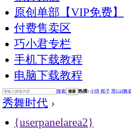
原创单部【VIP免费】
付费售卖区
巧小君专栏
手机下载教程
电脑下载教程
搜索
热搜:
小琪
棋子
黑Girl舞
搜索
秀舞时代
›
{userpanelarea2}