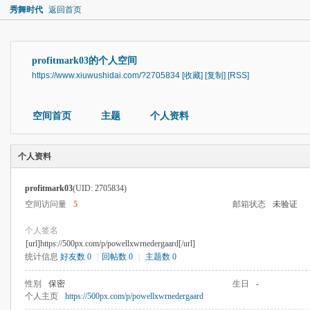
秀舞时代
返回首页
profitmark03的个人空间
https://www.xiuwushidai.com/?2705834
[收藏]
[复制]
[RSS]
空间首页
主题
个人资料
个人资料
profitmark03
(UID: 2705834)
空间访问量
5
邮箱状态
未验证
个人签名
[url]https://500px.com/p/powellxwrnedergaard[/url]
统计信息
好友数 0
|
回帖数 0
|
主题数 0
性别
保密
生日
-
个人主页
https://500px.com/p/powellxwrnedergaard