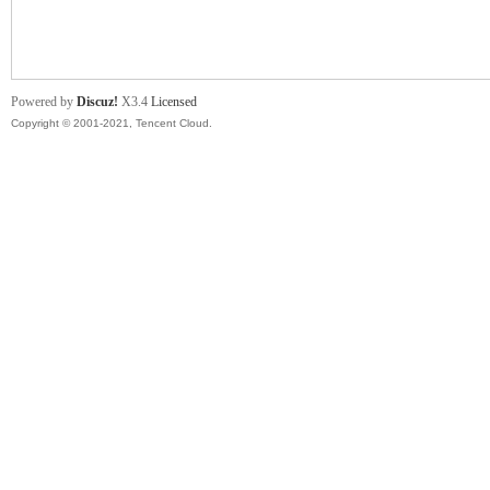
舞
Powered by
Discuz!
X3.4
Licensed
Copyright © 2001-2021, Tencent Cloud.
时
代