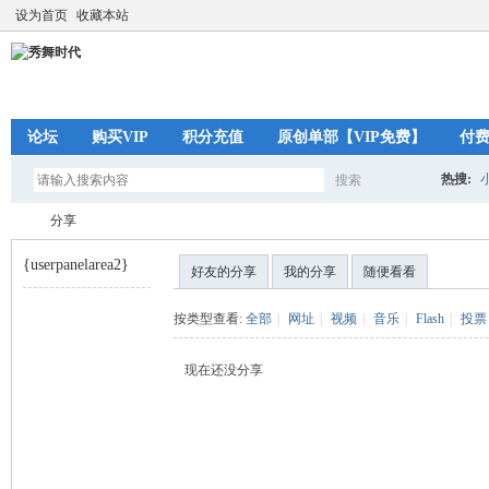
设为首页
收藏本站
论坛
购买VIP
积分充值
原创单部【VIP免费】
付
热搜:
搜索
搜
分享
{userpanelarea2}
好友的分享
我的分享
随便看看
索
秀
›
按类型查看:
全部
|
网址
|
视频
|
音乐
|
Flash
|
投票
现在还没分享