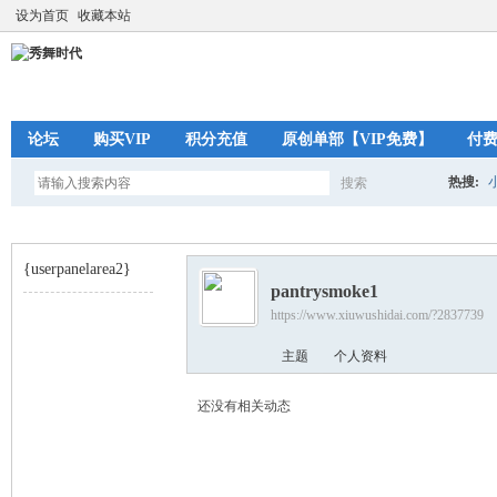
设为首页
收藏本站
论坛
购买VIP
积分充值
原创单部【VIP免费】
付
热搜:
搜索
搜
{userpanelarea2}
pantrysmoke1
索
https://www.xiuwushidai.com/?2837739
秀
›
主题
个人资料
还没有相关动态