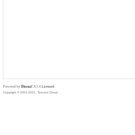
舞
时
Powered by
Discuz!
X3.4
Licensed
Copyright © 2001-2021, Tencent Cloud.
代