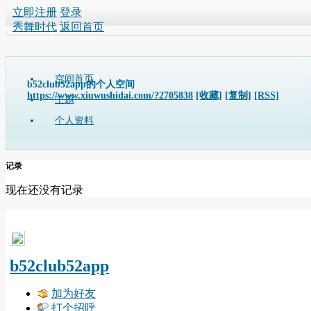
立即注册
登录
秀舞时代
返回首页
空间首页
b52club52app的个人空间
https://www.xiuwushidai.com/?2705838
[收藏]
[复制]
[RSS]
主题
个人资料
记录
现在还没有记录
b52club52app
加为好友
打个招呼