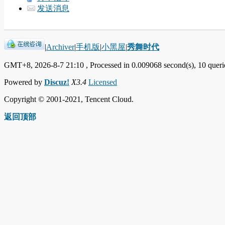
发送消息
|
Archiver
|
手机版
|
小黑屋
|
秀舞时代
GMT+8, 2026-8-7 21:10
, Processed in 0.009068 second(s), 10 querie
Powered by
Discuz!
X3.4
Licensed
Copyright © 2001-2021, Tencent Cloud.
返回顶部