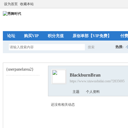
设为首页
收藏本站
论坛
购买VIP
积分充值
原创单部【VIP免费】
付
热搜:
搜索
搜
{userpanelarea2}
BlackburnBran
索
https://www.xiuwushidai.com/?2835695
秀
›
主题
个人资料
还没有相关动态