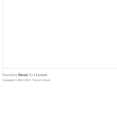
舞
时
Powered by
Discuz!
X3.4
Licensed
Copyright © 2001-2021, Tencent Cloud.
代