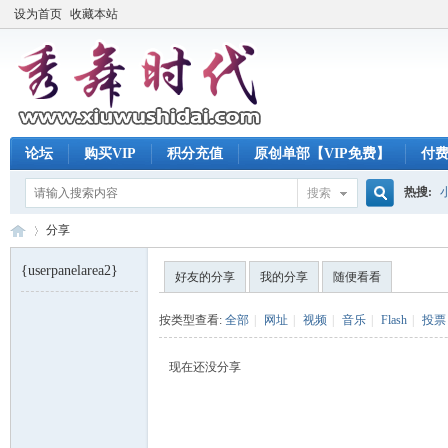
设为首页
收藏本站
论坛
购买VIP
积分充值
原创单部【VIP免费】
付
热搜:
搜索
搜
分享
{userpanelarea2}
好友的分享
我的分享
随便看看
索
秀
›
按类型查看:
全部
|
网址
|
视频
|
音乐
|
Flash
|
投票
现在还没分享