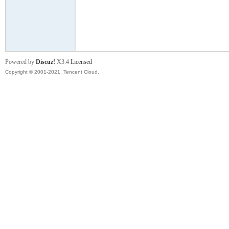
舞
Powered by
Discuz!
X3.4
Licensed
Copyright © 2001-2021, Tencent Cloud.
时