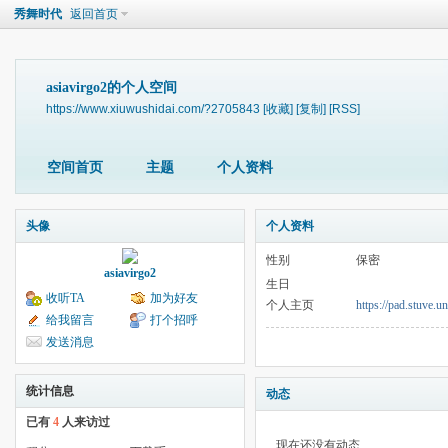
秀舞时代
返回首页
asiavirgo2的个人空间
https://www.xiuwushidai.com/?2705843
[收藏]
[复制]
[RSS]
空间首页
主题
个人资料
头像
个人资料
性别
保密
asiavirgo2
生日
收听TA
加为好友
个人主页
https://pad.stuve.
给我留言
打个招呼
发送消息
统计信息
动态
已有
4
人来访过
现在还没有动态