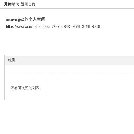
秀舞时代
返回首页
asiavirgo2的个人空间
https://www.xiuwushidai.com/?2705843
[收藏]
[复制]
[RSS]
空间首页
主题
个人资料
相册
没有可浏览的列表