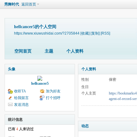
秀舞时代
返回首页
hellcancer5的个人空间
https://www.xiuwushidai.com/?2705844
[收藏]
[复制]
[RSS]
空间首页
主题
个人资料
头像
个人资料
性别
保密
hellcancer5
生日
收听TA
加为好友
个人主页
https://bookmarks4.
给我留言
打个招呼
agent-of-record-se
发送消息
统计信息
动态
已有
4
人来访过