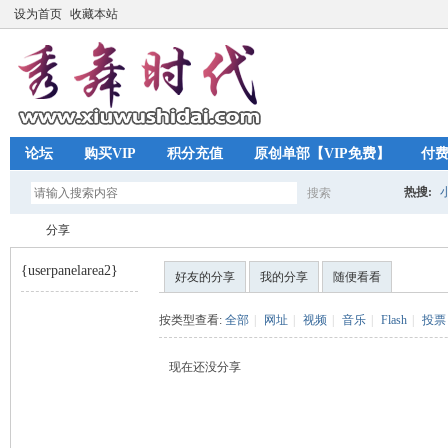
设为首页
收藏本站
论坛
购买VIP
积分充值
原创单部【VIP免费】
付
热搜:
搜索
搜
分享
{userpanelarea2}
好友的分享
我的分享
随便看看
索
秀
›
按类型查看:
全部
|
网址
|
视频
|
音乐
|
Flash
|
投票
现在还没分享