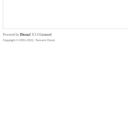
舞
Powered by
Discuz!
X3.4
Licensed
Copyright © 2001-2021, Tencent Cloud.
时