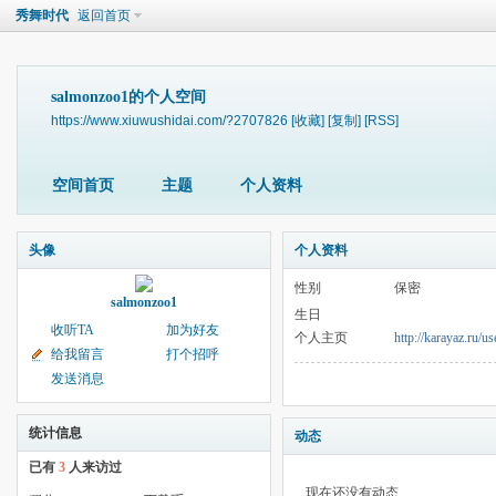
秀舞时代
返回首页
salmonzoo1的个人空间
https://www.xiuwushidai.com/?2707826
[收藏]
[复制]
[RSS]
空间首页
主题
个人资料
头像
个人资料
性别
保密
salmonzoo1
生日
收听TA
加为好友
个人主页
http://karayaz.ru/use
给我留言
打个招呼
发送消息
统计信息
动态
已有
3
人来访过
现在还没有动态