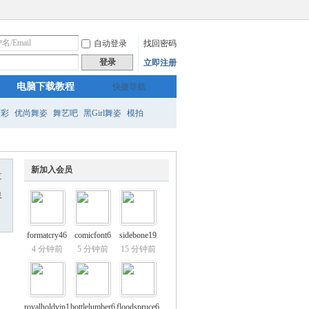
自动登录
找回密码
登录
立即注册
电脑下载教程
快捷导航
精彩
优尚舞姿
舞艺吧
黑Girl舞姿
模拍
新加入会员
友
息
formatcry46
comicfont6
sidebone19
4 分钟前
5 分钟前
15 分钟前
royalholdvip1
bottlelumber6
floodspruce6