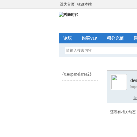
设为首页
收藏本站
论坛
购买VIP
积分充值
{userpanelarea2}
des
http
秀
›
主
还没有相关动态