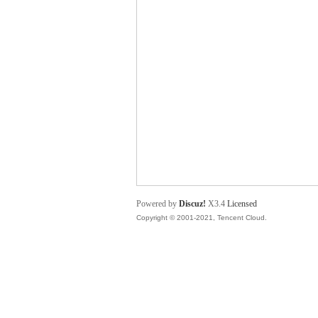
舞
时
Powered by
Discuz!
X3.4
Licensed
Copyright © 2001-2021, Tencent Cloud.
代