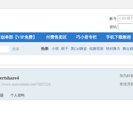
帐号
密码
原创单部【VIP免费】
付费售卖区
巧小君专栏
手机下载教程
热搜:
小琪
棋子
黑Girl舞姿
炫舞世家
绝对舞力
舞出
搜索
搜
加为好
ertshare4
索
发送消
s://www.xiuwushidai.com/?2837224
题
个人资料