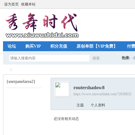
设为首页
收藏本站
论坛
购买VIP
积分充值
原创单部【VIP免费】
付
热搜:
搜索
搜
{userpanelarea2}
routershadow8
索
https://www.xiuwushidai.com/?2836832
秀
›
主题
个人资料
还没有相关动态