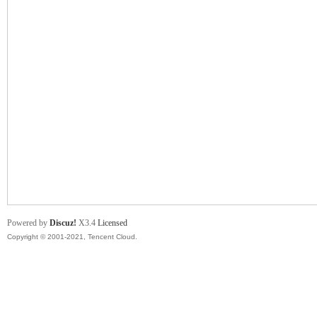
舞
时
Powered by
Discuz!
X3.4
Licensed
Copyright © 2001-2021, Tencent Cloud.