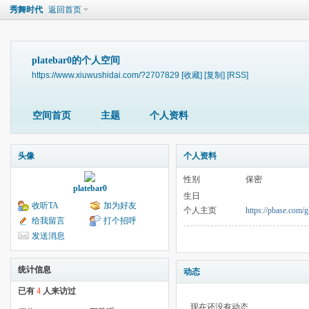
秀舞时代
返回首页
platebar0的个人空间
https://www.xiuwushidai.com/?2707829
[收藏]
[复制]
[RSS]
空间首页
主题
个人资料
头像
个人资料
性别
保密
platebar0
生日
收听TA
加为好友
个人主页
https://pbase.com/g
给我留言
打个招呼
发送消息
统计信息
动态
已有
4
人来访过
现在还没有动态