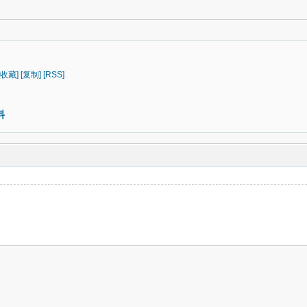
[收藏]
[复制]
[RSS]
料