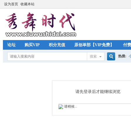
设为首页
收藏本站
论坛
购买VIP
积分充值
原创单部【VIP免费】
付
热搜:
搜索
搜
索
请先登录后才能继续浏览
请稍候...